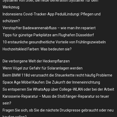
Systainer von Stier, die neue Generation Systainer für dein
Werkzeug
Indonesiens Covid-Tracker-App PeduliLindungi: Pflegen und
schützen?
Verstopfter Badewannenabfluss – wie man ihn repariert
Tipps für günstige Parkplätze am Flughafen Düsseldorf
10 erstaunliche gesundheitliche Vorteile von Frühlingszwiebeln
Hochzeitskleid Farben: Was bedeuten sie?
Die verborgene Welt der Heckenpflanzen
Wenn Vögel zur Gefahr für Solaranlagen werden
Beim BMW 118d verursacht die Steuerkette recht häufig Probleme
Space Age Möbel Kaufen: Die Zukunft der Inneneinrichtung
So entsperren Sie WhatsApp über College-WLAN oder bei der Arbeit
Karosserie-Reparatur – Muss die Stoßfänger-Reparatur so teuer
sein?
Fragen Sie sich, ob Sie die nächste Druckpresse gebraucht oder neu
kaufen sollen?