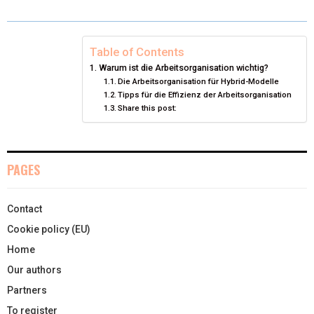
W
E
T
K
I
I
B
E
E
L
Table of Contents
Warum ist die Arbeitsorganisation wichtig?
T
O
R
D
Die Arbeitsorganisation für Hybrid-Modelle
Tipps für die Effizienz der Arbeitsorganisation
T
O
E
I
Share this post:
E
K
S
N
R
T
PAGES
)
Contact
Cookie policy (EU)
Home
Our authors
Partners
To register