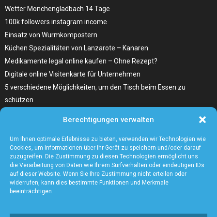
Wetter Monchengladbach 14 Tage
100k followers instagram income
Einsatz von Wurmkompostern
Küchen Spezialitäten von Lanzarote – Kanaren
Medikamente legal online kaufen – Ohne Rezept?
Digitale online Visitenkarte für Unternehmen
5 verschiedene Möglichkeiten, um den Tisch beim Essen zu
schützen
Home Remedies für Diabetes Beinschmerzen
Berechtigungen verwalten
Wählen Sie den richtigen Fleischzuschnitt, wie zum Beispiel
Hochrippe vom Rind für Ihr Gericht
Um Ihnen optimale Erlebnisse zu bieten, verwenden wir Technologien wie
Cookies, um Informationen über Ihr Gerät zu speichern und/oder darauf
zuzugreifen. Die Zustimmung zu diesen Technologien ermöglicht uns
die Verarbeitung von Daten wie Ihrem Surfverhalten oder eindeutigen IDs
auf dieser Website. Wenn Sie Ihre Zustimmung nicht erteilen oder
widerrufen, kann dies bestimmte Funktionen und Merkmale
beeinträchtigen.