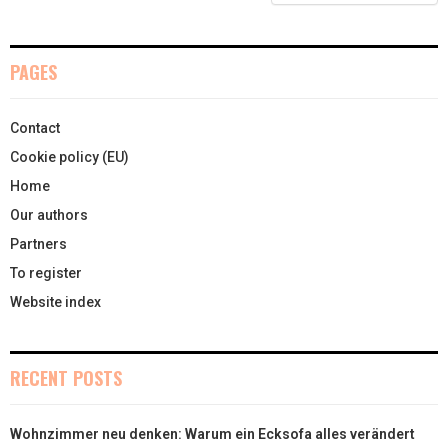
E
K
S
N
R
T
PAGES
)
Contact
Cookie policy (EU)
Home
Our authors
Partners
To register
Website index
RECENT POSTS
Wohnzimmer neu denken: Warum ein Ecksofa alles verändert