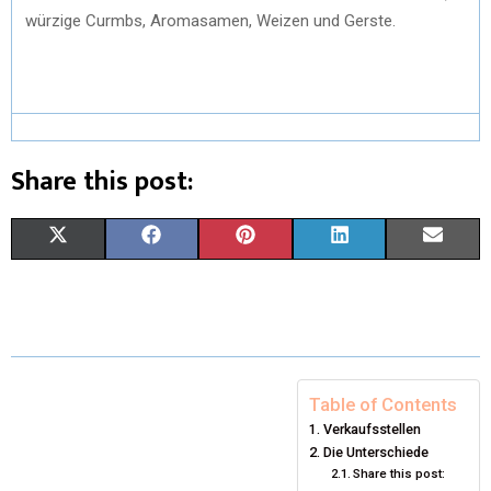
würzige Curmbs, Aromasamen, Weizen und Gerste.
Share this post:
X
F
P
L
E
(
A
I
I
M
T
C
N
N
A
W
E
T
K
I
I
B
E
E
L
Table of Contents
Verkaufsstellen
T
O
R
D
Die Unterschiede
Share this post:
T
O
E
I