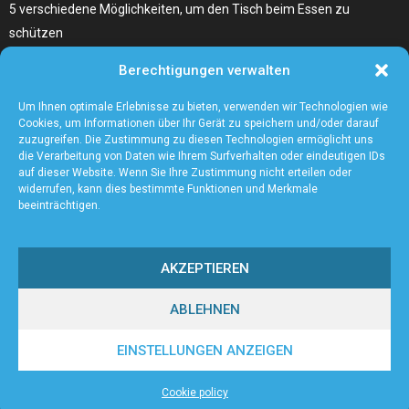
5 verschiedene Möglichkeiten, um den Tisch beim Essen zu
schützen
Home Remedies für Diabetes Beinschmerzen
Berechtigungen verwalten
Wählen Sie den richtigen Fleischzuschnitt, wie zum Beispiel
Hochrippe vom Rind für Ihr Gericht
Um Ihnen optimale Erlebnisse zu bieten, verwenden wir Technologien wie
Cookies, um Informationen über Ihr Gerät zu speichern und/oder darauf
zuzugreifen. Die Zustimmung zu diesen Technologien ermöglicht uns
die Verarbeitung von Daten wie Ihrem Surfverhalten oder eindeutigen IDs
auf dieser Website. Wenn Sie Ihre Zustimmung nicht erteilen oder
widerrufen, kann dies bestimmte Funktionen und Merkmale
beeinträchtigen.
AKZEPTIEREN
ABLEHNEN
@2023 - www.Andreasfinger.de. All Right Reserved.
EINSTELLUNGEN ANZEIGEN
Home
Cookie policy (EU)
Our authors
Partners
Website index
Cookie policy
Contact