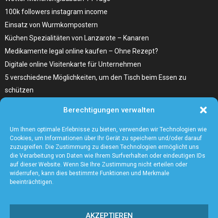
100k followers instagram income
Einsatz von Wurmkompostern
Küchen Spezialitäten von Lanzarote – Kanaren
Medikamente legal online kaufen – Ohne Rezept?
Digitale online Visitenkarte für Unternehmen
5 verschiedene Möglichkeiten, um den Tisch beim Essen zu
schützen
Home Remedies für Diabetes Beinschmerzen
Berechtigungen verwalten
Wählen Sie den richtigen Fleischzuschnitt, wie zum Beispiel
Hochrippe vom Rind für Ihr Gericht
Um Ihnen optimale Erlebnisse zu bieten, verwenden wir Technologien wie
Cookies, um Informationen über Ihr Gerät zu speichern und/oder darauf
zuzugreifen. Die Zustimmung zu diesen Technologien ermöglicht uns
die Verarbeitung von Daten wie Ihrem Surfverhalten oder eindeutigen IDs
auf dieser Website. Wenn Sie Ihre Zustimmung nicht erteilen oder
widerrufen, kann dies bestimmte Funktionen und Merkmale
beeinträchtigen.
AKZEPTIEREN