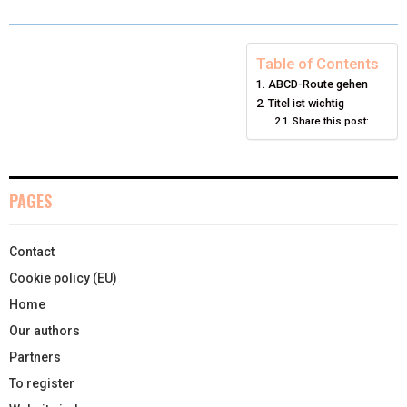
W
E
T
K
I
I
B
E
E
L
Table of Contents
ABCD-Route gehen
T
O
R
D
Titel ist wichtig
Share this post:
T
O
E
I
E
K
S
N
R
T
PAGES
)
Contact
Cookie policy (EU)
Home
Our authors
Partners
To register