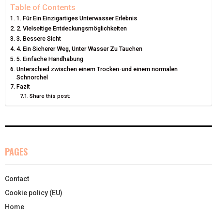
I
B
E
E
L
Table of Contents
1. Für Ein Einzigartiges Unterwasser Erlebnis
T
O
R
D
2. Vielseitige Entdeckungsmöglichkeiten
3. Bessere Sicht
T
O
E
I
4. Ein Sicherer Weg, Unter Wasser Zu Tauchen
E
K
S
N
5. Einfache Handhabung
Unterschied zwischen einem Trocken-und einem normalen
R
T
Schnorchel
Fazit
)
Share this post:
PAGES
Contact
Cookie policy (EU)
Home