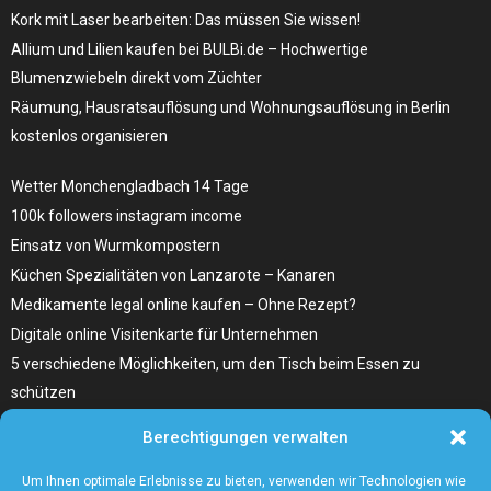
Kork mit Laser bearbeiten: Das müssen Sie wissen!
Allium und Lilien kaufen bei BULBi.de – Hochwertige
Blumenzwiebeln direkt vom Züchter
Räumung, Hausratsauflösung und Wohnungsauflösung in Berlin
kostenlos organisieren
Wetter Monchengladbach 14 Tage
100k followers instagram income
Einsatz von Wurmkompostern
Küchen Spezialitäten von Lanzarote – Kanaren
Medikamente legal online kaufen – Ohne Rezept?
Digitale online Visitenkarte für Unternehmen
5 verschiedene Möglichkeiten, um den Tisch beim Essen zu
schützen
Home Remedies für Diabetes Beinschmerzen
Berechtigungen verwalten
Wählen Sie den richtigen Fleischzuschnitt, wie zum Beispiel
Hochrippe vom Rind für Ihr Gericht
Um Ihnen optimale Erlebnisse zu bieten, verwenden wir Technologien wie