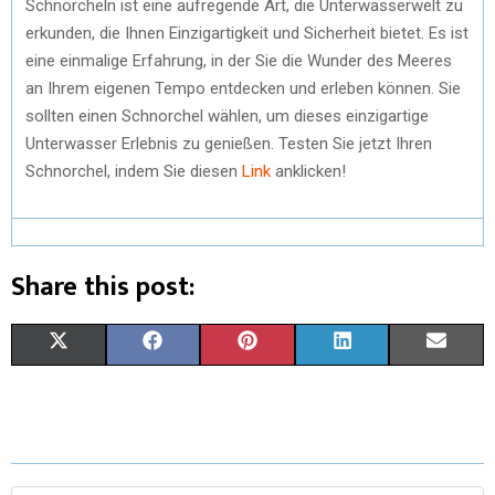
Schnorcheln ist eine aufregende Art, die Unterwasserwelt zu
erkunden, die Ihnen Einzigartigkeit und Sicherheit bietet. Es ist
eine einmalige Erfahrung, in der Sie die Wunder des Meeres
an Ihrem eigenen Tempo entdecken und erleben können. Sie
sollten einen Schnorchel wählen, um dieses einzigartige
Unterwasser Erlebnis zu genießen. Testen Sie jetzt Ihren
Schnorchel, indem Sie diesen
Link
anklicken!
Share this post:
X
F
P
L
E
(
A
I
I
M
T
C
N
N
A
W
E
T
K
I