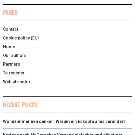
T
O
R
D
PAGES
T
O
E
I
Contact
E
K
S
N
Cookie policy (EU)
R
T
Home
)
Our authors
Partners
To register
Website index
RECENT POSTS
Wohnzimmer neu denken: Warum ein Ecksofa alles verändert
Kartons nach Maß machen Versand einfacher und günstiger