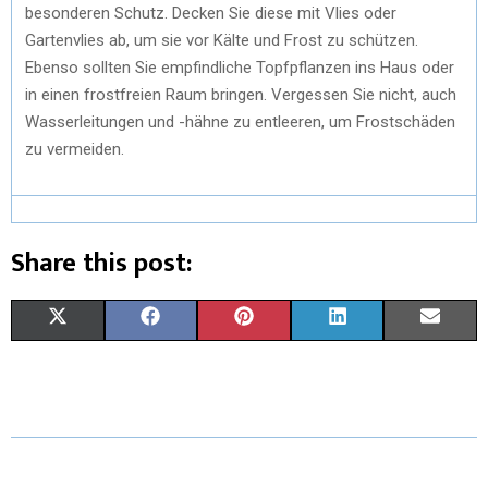
besonderen Schutz. Decken Sie diese mit Vlies oder
Gartenvlies ab, um sie vor Kälte und Frost zu schützen.
Ebenso sollten Sie empfindliche Topfpflanzen ins Haus oder
in einen frostfreien Raum bringen. Vergessen Sie nicht, auch
Wasserleitungen und -hähne zu entleeren, um Frostschäden
zu vermeiden.
Share this post:
X
F
P
L
E
(
A
I
I
M
T
C
N
N
A
W
E
T
K
I
I
B
E
E
L