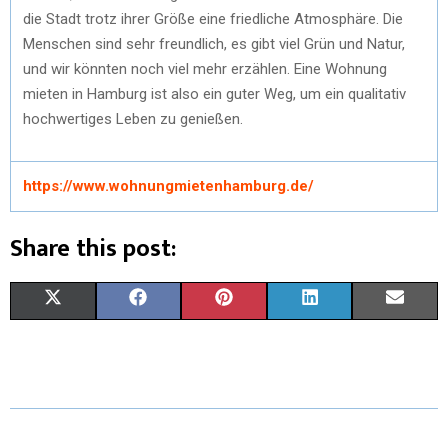
die Stadt trotz ihrer Größe eine friedliche Atmosphäre. Die
Menschen sind sehr freundlich, es gibt viel Grün und Natur,
und wir könnten noch viel mehr erzählen. Eine Wohnung
mieten in Hamburg ist also ein guter Weg, um ein qualitativ
hochwertiges Leben zu genießen.
https://www.wohnungmietenhamburg.de/
Share this post:
X
F
P
L
E
(
A
I
I
M
T
C
N
N
A
W
E
T
K
I
I
B
E
E
L