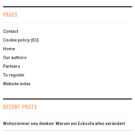
T
O
R
D
PAGES
T
O
E
I
Contact
E
K
S
N
Cookie policy (EU)
R
T
Home
)
Our authors
Partners
To register
Website index
RECENT POSTS
Wohnzimmer neu denken: Warum ein Ecksofa alles verändert