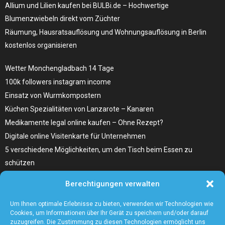
Allium und Lilien kaufen bei BULBi.de – Hochwertige
Blumenzwiebeln direkt vom Züchter
Räumung, Hausratsauflösung und Wohnungsauflösung in Berlin
kostenlos organisieren
Wetter Monchengladbach 14 Tage
100k followers instagram income
Einsatz von Wurmkompostern
Küchen Spezialitäten von Lanzarote – Kanaren
Medikamente legal online kaufen – Ohne Rezept?
Digitale online Visitenkarte für Unternehmen
5 verschiedene Möglichkeiten, um den Tisch beim Essen zu
schützen
Home Remedies für Diabetes Beinschmerzen
Berechtigungen verwalten
Wählen Sie den richtigen Fleischzuschnitt, wie zum Beispiel
Hochrippe vom Rind für Ihr Gericht
Um Ihnen optimale Erlebnisse zu bieten, verwenden wir Technologien wie
Cookies, um Informationen über Ihr Gerät zu speichern und/oder darauf
zuzugreifen. Die Zustimmung zu diesen Technologien ermöglicht uns