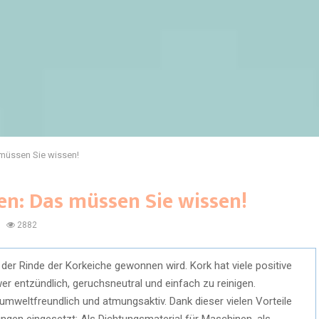
 müssen Sie wissen!
en: Das müssen Sie wissen!
2882
s der Rinde der Korkeiche gewonnen wird. Kork hat viele positive
wer entzündlich, geruchsneutral und einfach zu reinigen.
mweltfreundlich und atmungsaktiv. Dank dieser vielen Vorteile
ngen eingesetzt: Als Dichtungsmaterial für Maschinen, als