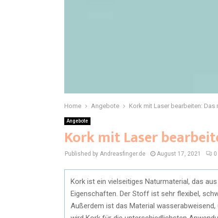
Home
Angebote
Kork mit Laser bearbeiten: Das
Angebote
Kork mit Laser bearbeit
Published by Andreasfinger.de
August 17, 2021
0
Kork ist ein vielseitiges Naturmaterial, das au
Eigenschaften. Der Stoff ist sehr flexibel, sch
Außerdem ist das Material wasserabweisend, u
wird Kork für die unterschiedlichsten Anwendu