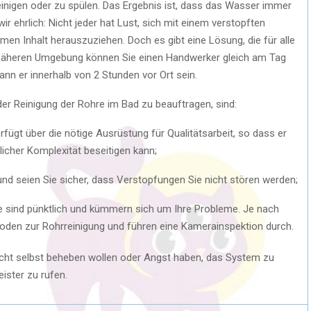
reinigen oder zu spülen. Das Ergebnis ist, dass das Wasser immer
ir ehrlich: Nicht jeder hat Lust, sich mit einem verstopften
 Inhalt herauszuziehen. Doch es gibt eine Lösung, die für alle
r näheren Umgebung können Sie einen Handwerker gleich am Tag
nn er innerhalb von 2 Stunden vor Ort sein.
der Reinigung der Rohre im Bad zu beauftragen, sind:
rfügt über die nötige Ausrüstung für Qualitätsarbeit, so dass er
icher Komplexität beseitigen kann;
und seien Sie sicher, dass Verstopfungen Sie nicht stören werden;
te sind pünktlich und kümmern sich um Ihre Probleme. Je nach
hoden zur Rohrreinigung und führen eine Kamerainspektion durch.
cht selbst beheben wollen oder Angst haben, das System zu
ister zu rufen.