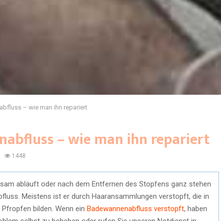
bfluss – wie man ihn repariert
abfluss – wie man ihn repariert
1448
sam abläuft oder nach dem Entfernen des Stopfens ganz stehen
Abfluss. Meistens ist er durch Haaransammlungen verstopft, die in
 Pfropfen bilden. Wenn ein
Badewannenabfluss verstopft
, haben
roblem selbst zu beheben oder rufen Sie unseren Notdienst in