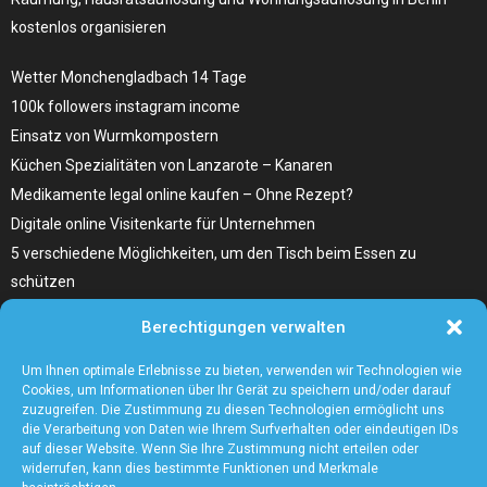
kostenlos organisieren
Wetter Monchengladbach 14 Tage
100k followers instagram income
Einsatz von Wurmkompostern
Küchen Spezialitäten von Lanzarote – Kanaren
Medikamente legal online kaufen – Ohne Rezept?
Digitale online Visitenkarte für Unternehmen
5 verschiedene Möglichkeiten, um den Tisch beim Essen zu
schützen
Home Remedies für Diabetes Beinschmerzen
Berechtigungen verwalten
Wählen Sie den richtigen Fleischzuschnitt, wie zum Beispiel
Hochrippe vom Rind für Ihr Gericht
Um Ihnen optimale Erlebnisse zu bieten, verwenden wir Technologien wie
Cookies, um Informationen über Ihr Gerät zu speichern und/oder darauf
zuzugreifen. Die Zustimmung zu diesen Technologien ermöglicht uns
die Verarbeitung von Daten wie Ihrem Surfverhalten oder eindeutigen IDs
auf dieser Website. Wenn Sie Ihre Zustimmung nicht erteilen oder
widerrufen, kann dies bestimmte Funktionen und Merkmale