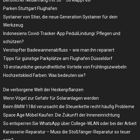
Beruflicher Neuanfang mit 30 – So klappt es!
Parken Stuttgart Flughafen
Systainer von Stier, die neue Generation Systainer für dein
Werkzeug
Indonesiens Covid-Tracker-App PeduliLindungi: Pflegen und
schützen?
Verstopfter Badewannenabfluss – wie man ihn repariert
Tipps für günstige Parkplätze am Flughafen Düsseldorf
10 erstaunliche gesundheitliche Vorteile von Frühlingszwiebeln
Hochzeitskleid Farben: Was bedeuten sie?
Die verborgene Welt der Heckenpflanzen
Wenn Vögel zur Gefahr für Solaranlagen werden
Beim BMW 118d verursacht die Steuerkette recht häufig Probleme
Space Age Möbel Kaufen: Die Zukunft der Inneneinrichtung
So entsperren Sie WhatsApp über College-WLAN oder bei der Arbeit
Karosserie-Reparatur – Muss die Stoßfänger-Reparatur so teuer