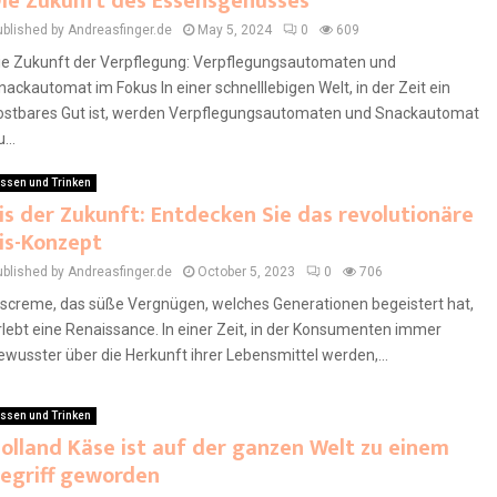
ie Zukunft des Essensgenusses
ublished by Andreasfinger.de
May 5, 2024
0
609
ie Zukunft der Verpflegung: Verpflegungsautomaten und
nackautomat im Fokus In einer schnelllebigen Welt, in der Zeit ein
ostbares Gut ist, werden Verpflegungsautomaten und Snackautomat
...
ssen und Trinken
is der Zukunft: Entdecken Sie das revolutionäre
is-Konzept
ublished by Andreasfinger.de
October 5, 2023
0
706
iscreme, das süße Vergnügen, welches Generationen begeistert hat,
rlebt eine Renaissance. In einer Zeit, in der Konsumenten immer
ewusster über die Herkunft ihrer Lebensmittel werden,...
ssen und Trinken
olland Käse ist auf der ganzen Welt zu einem
egriff geworden