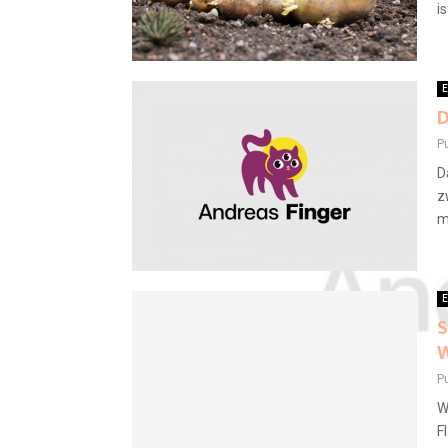
i
E
D
P
D
z
m
E
S
W
P
W
F