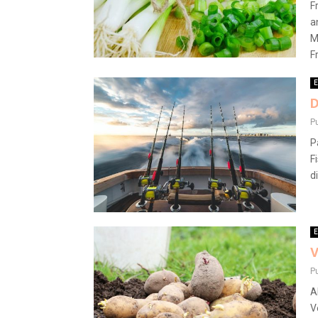
F
a
M
F
E
D
P
P
F
d
E
V
P
A
V