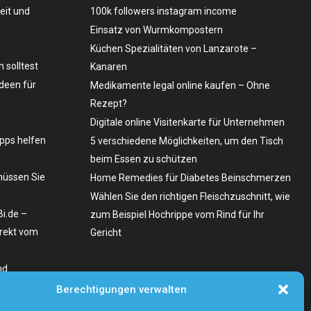
eit und
100k followers instagram income
Einsatz von Wurmkompostern
Küchen Spezialitäten von Lanzarote –
 solltest
Kanaren
deen für
Medikamente legal online kaufen – Ohne
Rezept?
Digitale online Visitenkarte für Unternehmen
pps helfen
5 verschiedene Möglichkeiten, um den Tisch
beim Essen zu schützen
müssen Sie
Home Remedies für Diabetes Beinschmerzen
Wählen Sie den richtigen Fleischzuschnitt, wie
Bi.de –
zum Beispiel Hochrippe vom Rind für Ihr
rekt vom
Gericht
nd
stenlos
Berechtigungen verwalten