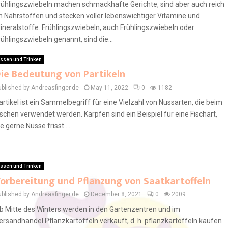
rühlingszwiebeln machen schmackhafte Gerichte, sind aber auch reich
n Nährstoffen und stecken voller lebenswichtiger Vitamine und
ineralstoffe. Frühlingszwiebeln, auch Frühlingszwiebeln oder
rühlingszwiebeln genannt, sind die...
ssen und Trinken
ie Bedeutung von Partikeln
ublished by Andreasfinger.de
May 11, 2022
0
1182
artikel ist ein Sammelbegriff für eine Vielzahl von Nussarten, die beim
ischen verwendet werden. Karpfen sind ein Beispiel für eine Fischart,
ie gerne Nüsse frisst....
ssen und Trinken
orbereitung und Pflanzung von Saatkartoffeln
ublished by Andreasfinger.de
December 8, 2021
0
2009
b Mitte des Winters werden in den Gartenzentren und im
ersandhandel Pflanzkartoffeln verkauft, d. h. pflanzkartoffeln kaufen