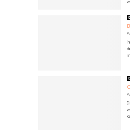
w
E
D
P
I
d
m
E
O
P
D
w
k