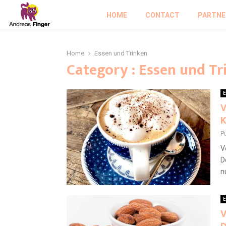
HOME
CONTACT
PARTNE
Home
Essen und Trinken
Category : Essen und Tr
E
V
K
P
V
D
n
E
V