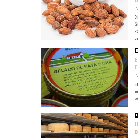
D
P
D
S
k
zu
E
E
E
P
E
e
b
E
H
B