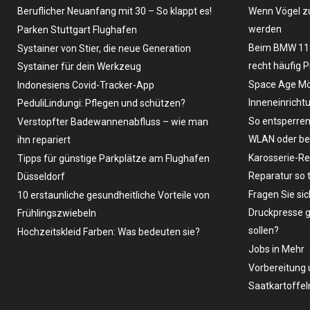
Beruflicher Neuanfang mit 30 – So klappt es!
Wenn Vögel zu
werden
Parken Stuttgart Flughafen
Beim BMW 118
Systainer von Stier, die neue Generation
recht häufig 
Systainer für dein Werkzeug
Space Age Möb
Indonesiens Covid-Tracker-App
Inneneinricht
PeduliLindungi: Pflegen und schützen?
So entsperren
Verstopfter Badewannenabfluss – wie man
WLAN oder bei
ihn repariert
Karosserie-Re
Tipps für günstige Parkplätze am Flughafen
Reparatur so 
Düsseldorf
Fragen Sie sic
10 erstaunliche gesundheitliche Vorteile von
Druckpresse g
Frühlingszwiebeln
sollen?
Hochzeitskleid Farben: Was bedeuten sie?
Jobs in Mehr
Vorbereitung 
Saatkartoffel