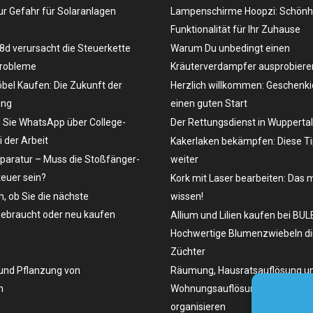
r Gefahr für Solaranlagen
Lampenschirme Hoopzi: Schönh
Funktionalität für Ihr Zuhause
d verursacht die Steuerkette
Warum Du unbedingt einen
Probleme
Kräuterverdampfer ausprobieren
el Kaufen: Die Zukunft der
Herzlich willkommen: Geschenki
ung
einen guten Start
 Sie WhatsApp über College-
Der Rettungsdienst in Wuppertal
 der Arbeit
Kakerlaken bekämpfen: Diese Ti
paratur – Muss die Stoßfänger-
weiter
teuer sein?
Kork mit Laser bearbeiten: Das 
h, ob Sie die nächste
wissen!
ebraucht oder neu kaufen
Allium und Lilien kaufen bei BUL
Hochwertige Blumenzwiebeln di
Züchter
und Pflanzung von
Räumung, Hausratsauflösung u
n
Wohnungsauflösung in Berlin ko
organisieren