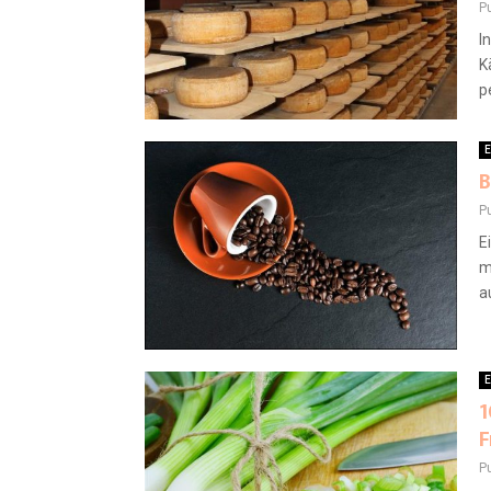
P
I
K
p
E
B
P
E
m
a
E
1
F
P