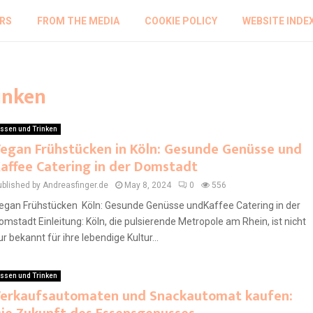
RS
FROM THE MEDIA
COOKIE POLICY
WEBSITE INDE
inken
ssen und Trinken
egan Frühstücken in Köln: Gesunde Genüsse und
affee Catering in der Domstadt
ublished by Andreasfinger.de
May 8, 2024
0
556
egan Frühstücken Köln: Gesunde Genüsse undKaffee Catering in der
omstadt Einleitung: Köln, die pulsierende Metropole am Rhein, ist nicht
ur bekannt für ihre lebendige Kultur...
ssen und Trinken
erkaufsautomaten und Snackautomat kaufen: