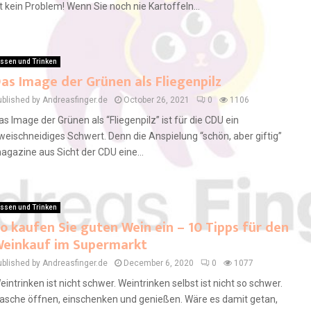
st kein Problem! Wenn Sie noch nie Kartoffeln...
ssen und Trinken
as Image der Grünen als Fliegenpilz
ublished by Andreasfinger.de
October 26, 2021
0
1106
as Image der Grünen als “Fliegenpilz” ist für die CDU ein
weischneidiges Schwert. Denn die Anspielung “schön, aber giftig”
agazine aus Sicht der CDU eine...
ssen und Trinken
o kaufen Sie guten Wein ein – 10 Tipps für den
einkauf im Supermarkt
ublished by Andreasfinger.de
December 6, 2020
0
1077
eintrinken ist nicht schwer. Weintrinken selbst ist nicht so schwer.
lasche öffnen, einschenken und genießen. Wäre es damit getan,