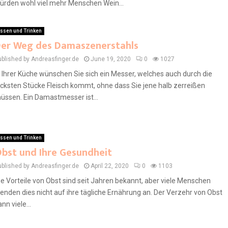
ürden wohl viel mehr Menschen Wein...
ssen und Trinken
er Weg des Damaszenerstahls
ublished by Andreasfinger.de
June 19, 2020
0
1027
n Ihrer Küche wünschen Sie sich ein Messer, welches auch durch die
icksten Stücke Fleisch kommt, ohne dass Sie jene halb zerreißen
üssen. Ein Damastmesser ist...
ssen und Trinken
bst und Ihre Gesundheit
ublished by Andreasfinger.de
April 22, 2020
0
1103
ie Vorteile von Obst sind seit Jahren bekannt, aber viele Menschen
enden dies nicht auf ihre tägliche Ernährung an. Der Verzehr von Obst
ann viele...