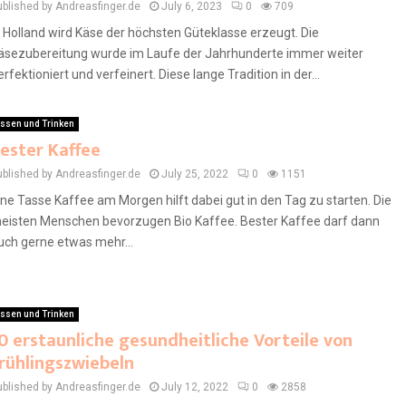
ublished by Andreasfinger.de
July 6, 2023
0
709
n Holland wird Käse der höchsten Güteklasse erzeugt. Die
äsezubereitung wurde im Laufe der Jahrhunderte immer weiter
erfektioniert und verfeinert. Diese lange Tradition in der...
ssen und Trinken
ester Kaffee
ublished by Andreasfinger.de
July 25, 2022
0
1151
ine Tasse Kaffee am Morgen hilft dabei gut in den Tag zu starten. Die
eisten Menschen bevorzugen Bio Kaffee. Bester Kaffee darf dann
uch gerne etwas mehr...
ssen und Trinken
0 erstaunliche gesundheitliche Vorteile von
rühlingszwiebeln
ublished by Andreasfinger.de
July 12, 2022
0
2858