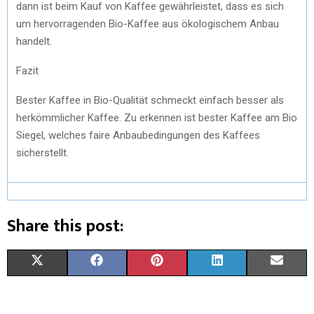
dann ist beim Kauf von Kaffee gewährleistet, dass es sich
um hervorragenden Bio-Kaffee aus ökologischem Anbau
handelt.
Fazit
Bester Kaffee in Bio-Qualität schmeckt einfach besser als
herkömmlicher Kaffee. Zu erkennen ist bester Kaffee am Bio
Siegel, welches faire Anbaubedingungen des Kaffees
sicherstellt.
Share this post:
X
F
P
L
E
(
A
I
I
M
T
C
N
N
A