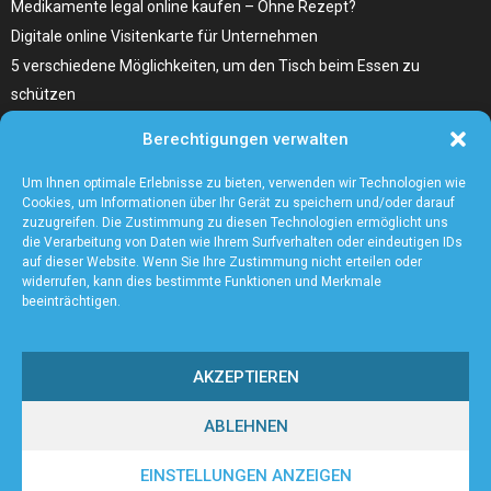
Medikamente legal online kaufen – Ohne Rezept?
Digitale online Visitenkarte für Unternehmen
5 verschiedene Möglichkeiten, um den Tisch beim Essen zu
schützen
Home Remedies für Diabetes Beinschmerzen
Berechtigungen verwalten
Wählen Sie den richtigen Fleischzuschnitt, wie zum Beispiel
Hochrippe vom Rind für Ihr Gericht
Um Ihnen optimale Erlebnisse zu bieten, verwenden wir Technologien wie
Cookies, um Informationen über Ihr Gerät zu speichern und/oder darauf
zuzugreifen. Die Zustimmung zu diesen Technologien ermöglicht uns
die Verarbeitung von Daten wie Ihrem Surfverhalten oder eindeutigen IDs
auf dieser Website. Wenn Sie Ihre Zustimmung nicht erteilen oder
widerrufen, kann dies bestimmte Funktionen und Merkmale
beeinträchtigen.
AKZEPTIEREN
ABLEHNEN
@2023 - www.Andreasfinger.de. All Right Reserved.
EINSTELLUNGEN ANZEIGEN