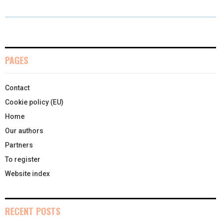
W
E
T
K
I
I
B
E
E
L
T
O
R
D
PAGES
T
O
E
I
Contact
E
K
S
N
Cookie policy (EU)
R
T
Home
)
Our authors
Partners
To register
Website index
RECENT POSTS