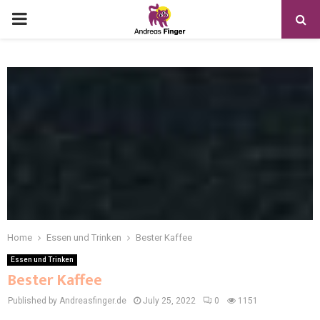
Home
Essen und Trinken
Bester Kaffee
Essen und Trinken
Bester Kaffee
Published by Andreasfinger.de
July 25, 2022
0
1151