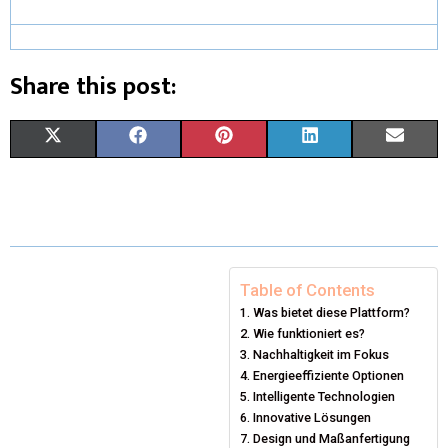
Share this post:
X
F
P
L
E
(
A
I
I
M
T
C
N
N
A
W
E
T
K
I
I
B
E
E
L
Table of Contents
Was bietet diese Plattform?
T
O
R
D
Wie funktioniert es?
T
O
E
Nachhaltigkeit im Fokus
I
Energieeffiziente Optionen
E
K
S
N
Intelligente Technologien
Innovative Lösungen
R
T
Design und Maßanfertigung