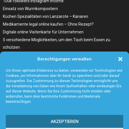
100k followers instagram income
Einsatz von Wurmkompostern
Küchen Spezialitäten von Lanzarote – Kanaren
Medikamente legal online kaufen – Ohne Rezept?
Digitale online Visitenkarte für Unternehmen
5 verschiedene Möglichkeiten, um den Tisch beim Essen zu
schützen
Home Remedies für Diabetes Beinschmerzen
Berechtigungen verwalten
Wählen Sie den richtigen Fleischzuschnitt, wie zum Beispiel
Hochrippe vom Rind für Ihr Gericht
Um Ihnen optimale Erlebnisse zu bieten, verwenden wir Technologien wie
Cookies, um Informationen über Ihr Gerät zu speichern und/oder darauf
zuzugreifen. Die Zustimmung zu diesen Technologien ermöglicht uns
die Verarbeitung von Daten wie Ihrem Surfverhalten oder eindeutigen IDs
auf dieser Website. Wenn Sie Ihre Zustimmung nicht erteilen oder
widerrufen, kann dies bestimmte Funktionen und Merkmale
beeinträchtigen.
AKZEPTIEREN