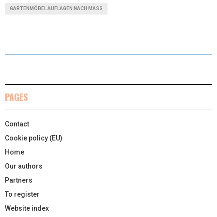
T
C
N
N
A
GARTENMÖBEL AUFLAGEN NACH MASS
W
E
T
K
I
I
B
E
E
L
T
O
R
D
T
O
E
I
E
K
S
N
PAGES
R
T
Contact
)
Cookie policy (EU)
Home
Our authors
Partners
To register
Website index