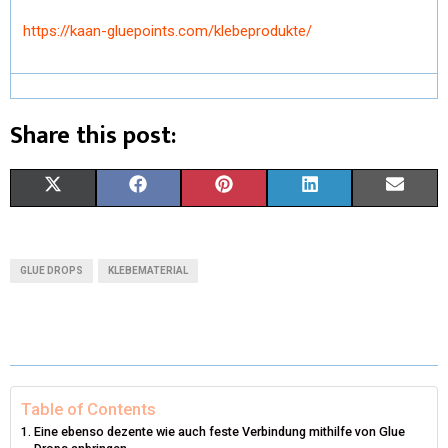
https://kaan-gluepoints.com/klebeprodukte/
Share this post:
X
F
P
L
E
(
A
I
I
M
T
C
N
N
A
GLUE DROPS
KLEBEMATERIAL
W
E
T
K
I
I
B
E
E
L
T
O
R
D
T
O
E
I
Table of Contents
Eine ebenso dezente wie auch feste Verbindung mithilfe von Glue
E
K
S
N