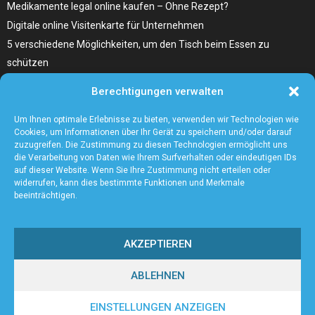
Medikamente legal online kaufen – Ohne Rezept?
Digitale online Visitenkarte für Unternehmen
5 verschiedene Möglichkeiten, um den Tisch beim Essen zu
schützen
Home Remedies für Diabetes Beinschmerzen
Berechtigungen verwalten
Wählen Sie den richtigen Fleischzuschnitt, wie zum Beispiel
Hochrippe vom Rind für Ihr Gericht
Um Ihnen optimale Erlebnisse zu bieten, verwenden wir Technologien wie
Cookies, um Informationen über Ihr Gerät zu speichern und/oder darauf
zuzugreifen. Die Zustimmung zu diesen Technologien ermöglicht uns
die Verarbeitung von Daten wie Ihrem Surfverhalten oder eindeutigen IDs
auf dieser Website. Wenn Sie Ihre Zustimmung nicht erteilen oder
widerrufen, kann dies bestimmte Funktionen und Merkmale
beeinträchtigen.
AKZEPTIEREN
ABLEHNEN
@2023 - www.Andreasfinger.de. All Right Reserved.
EINSTELLUNGEN ANZEIGEN