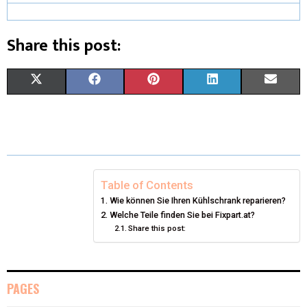
Share this post:
X
F
P
L
E
(
A
I
I
M
T
C
N
N
A
W
E
T
K
I
I
B
E
E
L
Table of Contents
Wie können Sie Ihren Kühlschrank reparieren?
T
O
R
D
Welche Teile finden Sie bei Fixpart.at?
Share this post:
T
O
E
I
E
K
S
N
R
T
PAGES
)