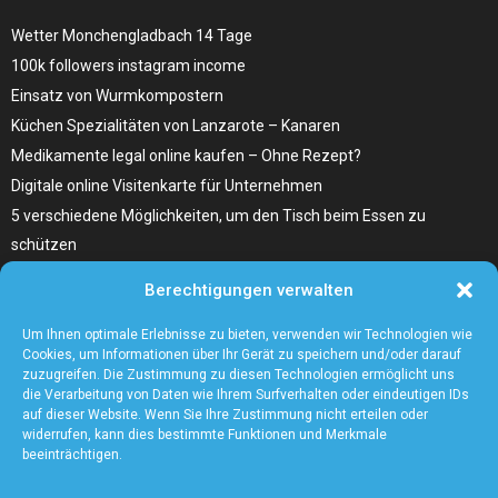
Wetter Monchengladbach 14 Tage
100k followers instagram income
Einsatz von Wurmkompostern
Küchen Spezialitäten von Lanzarote – Kanaren
Medikamente legal online kaufen – Ohne Rezept?
Digitale online Visitenkarte für Unternehmen
5 verschiedene Möglichkeiten, um den Tisch beim Essen zu
schützen
Home Remedies für Diabetes Beinschmerzen
Berechtigungen verwalten
Wählen Sie den richtigen Fleischzuschnitt, wie zum Beispiel
Hochrippe vom Rind für Ihr Gericht
Um Ihnen optimale Erlebnisse zu bieten, verwenden wir Technologien wie
Cookies, um Informationen über Ihr Gerät zu speichern und/oder darauf
zuzugreifen. Die Zustimmung zu diesen Technologien ermöglicht uns
die Verarbeitung von Daten wie Ihrem Surfverhalten oder eindeutigen IDs
auf dieser Website. Wenn Sie Ihre Zustimmung nicht erteilen oder
widerrufen, kann dies bestimmte Funktionen und Merkmale
beeinträchtigen.