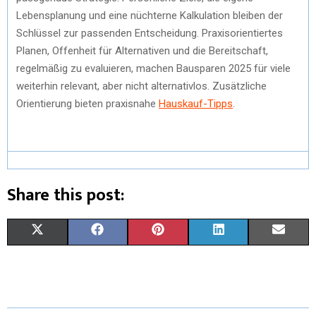
Lebensplanung und eine nüchterne Kalkulation bleiben der
Schlüssel zur passenden Entscheidung. Praxisorientiertes
Planen, Offenheit für Alternativen und die Bereitschaft,
regelmäßig zu evaluieren, machen Bausparen 2025 für viele
weiterhin relevant, aber nicht alternativlos. Zusätzliche
Orientierung bieten praxisnahe
Hauskauf-Tipps
.
Share this post:
X
F
P
L
E
(
A
I
I
M
T
C
N
N
A
W
E
T
K
I