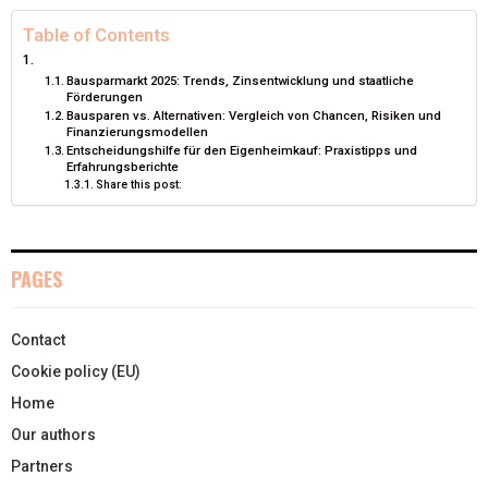
I
B
E
E
L
Table of Contents
T
O
R
D
Bausparmarkt 2025: Trends, Zinsentwicklung und staatliche
Förderungen
T
O
E
I
Bausparen vs. Alternativen: Vergleich von Chancen, Risiken und
Finanzierungsmodellen
E
K
S
N
Entscheidungshilfe für den Eigenheimkauf: Praxistipps und
Erfahrungsberichte
R
T
Share this post:
)
PAGES
Contact
Cookie policy (EU)
Home
Our authors
Partners