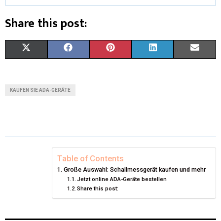
Share this post:
X
F
P
L
E
(
A
I
I
M
T
C
N
N
A
KAUFEN SIE ADA-GERÄTE
W
E
T
K
I
I
B
E
E
L
T
O
R
D
T
O
E
I
Table of Contents
Große Auswahl: Schallmessgerät kaufen und mehr
E
K
S
N
Jetzt online ADA-Geräte bestellen
Share this post:
R
T
)