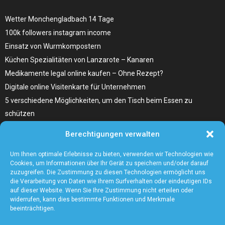
Wetter Monchengladbach 14 Tage
100k followers instagram income
Einsatz von Wurmkompostern
Küchen Spezialitäten von Lanzarote – Kanaren
Medikamente legal online kaufen – Ohne Rezept?
Digitale online Visitenkarte für Unternehmen
5 verschiedene Möglichkeiten, um den Tisch beim Essen zu
schützen
Home Remedies für Diabetes Beinschmerzen
Berechtigungen verwalten
Wählen Sie den richtigen Fleischzuschnitt, wie zum Beispiel
Hochrippe vom Rind für Ihr Gericht
Um Ihnen optimale Erlebnisse zu bieten, verwenden wir Technologien wie
Cookies, um Informationen über Ihr Gerät zu speichern und/oder darauf
zuzugreifen. Die Zustimmung zu diesen Technologien ermöglicht uns
die Verarbeitung von Daten wie Ihrem Surfverhalten oder eindeutigen IDs
auf dieser Website. Wenn Sie Ihre Zustimmung nicht erteilen oder
widerrufen, kann dies bestimmte Funktionen und Merkmale
beeinträchtigen.