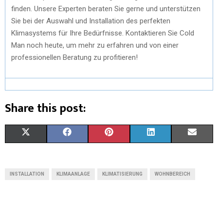
finden. Unsere Experten beraten Sie gerne und unterstützen
Sie bei der Auswahl und Installation des perfekten
Klimasystems für Ihre Bedürfnisse. Kontaktieren Sie Cold
Man noch heute, um mehr zu erfahren und von einer
professionellen Beratung zu profitieren!
Share this post:
X
F
P
L
E
(
A
I
I
M
T
C
N
N
A
INSTALLATION
KLIMAANLAGE
KLIMATISIERUNG
WOHNBEREICH
W
E
T
K
I
I
B
E
E
L