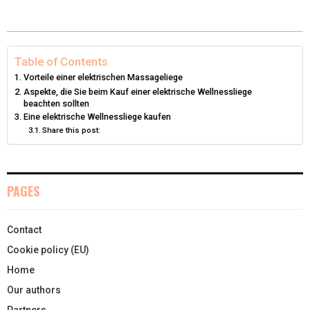
T
C
N
N
A
W
E
T
K
I
I
B
E
E
L
Table of Contents
Vorteile einer elektrischen Massageliege
T
O
R
D
Aspekte, die Sie beim Kauf einer elektrische Wellnessliege
beachten sollten
T
O
E
I
Eine elektrische Wellnessliege kaufen
Share this post:
E
K
S
N
R
T
)
PAGES
Contact
Cookie policy (EU)
Home
Our authors
Partners