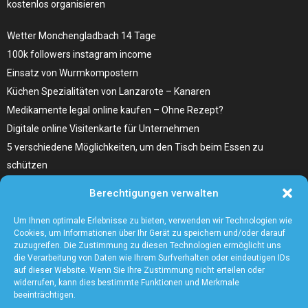
kostenlos organisieren
Wetter Monchengladbach 14 Tage
100k followers instagram income
Einsatz von Wurmkompostern
Küchen Spezialitäten von Lanzarote – Kanaren
Medikamente legal online kaufen – Ohne Rezept?
Digitale online Visitenkarte für Unternehmen
5 verschiedene Möglichkeiten, um den Tisch beim Essen zu
schützen
Home Remedies für Diabetes Beinschmerzen
Berechtigungen verwalten
Wählen Sie den richtigen Fleischzuschnitt, wie zum Beispiel
Hochrippe vom Rind für Ihr Gericht
Um Ihnen optimale Erlebnisse zu bieten, verwenden wir Technologien wie
Cookies, um Informationen über Ihr Gerät zu speichern und/oder darauf
zuzugreifen. Die Zustimmung zu diesen Technologien ermöglicht uns
die Verarbeitung von Daten wie Ihrem Surfverhalten oder eindeutigen IDs
auf dieser Website. Wenn Sie Ihre Zustimmung nicht erteilen oder
widerrufen, kann dies bestimmte Funktionen und Merkmale
beeinträchtigen.