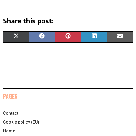
Share this post:
X
F
P
L
E
(
A
I
I
M
T
C
N
N
A
W
E
T
K
I
I
B
E
E
L
T
O
R
D
PAGES
T
O
E
I
Contact
E
K
S
N
Cookie policy (EU)
R
T
Home
)