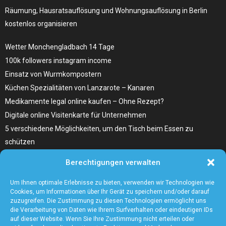
Räumung, Hausratsauflösung und Wohnungsauflösung in Berlin
kostenlos organisieren
Wetter Monchengladbach 14 Tage
100k followers instagram income
Einsatz von Wurmkompostern
Küchen Spezialitäten von Lanzarote – Kanaren
Medikamente legal online kaufen – Ohne Rezept?
Digitale online Visitenkarte für Unternehmen
5 verschiedene Möglichkeiten, um den Tisch beim Essen zu
schützen
Home Remedies für Diabetes Beinschmerzen
Berechtigungen verwalten
Wählen Sie den richtigen Fleischzuschnitt, wie zum Beispiel
Hochrippe vom Rind für Ihr Gericht
Um Ihnen optimale Erlebnisse zu bieten, verwenden wir Technologien wie
Cookies, um Informationen über Ihr Gerät zu speichern und/oder darauf
zuzugreifen. Die Zustimmung zu diesen Technologien ermöglicht uns
die Verarbeitung von Daten wie Ihrem Surfverhalten oder eindeutigen IDs
auf dieser Website. Wenn Sie Ihre Zustimmung nicht erteilen oder