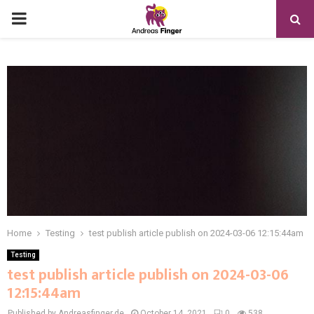
Home
Testing
test publish article publish on 2024-03-06 12:15:44am
Testing
test publish article publish on 2024-03-06
12:15:44am
Published by Andreasfinger.de
October 14, 2021
0
538