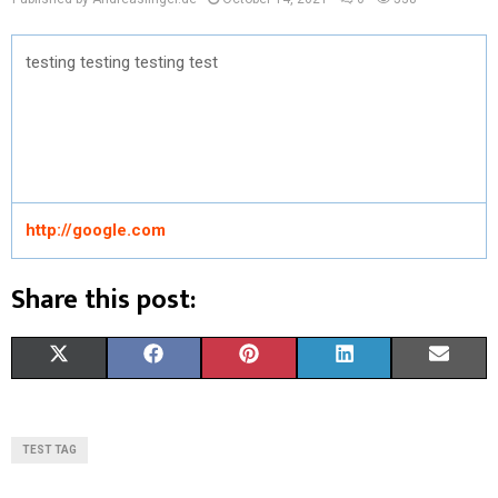
testing testing testing test
http://google.com
Share this post:
X
F
P
L
E
(
A
I
I
M
T
C
N
N
A
TEST TAG
W
E
T
K
I