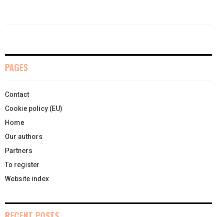
I
B
E
E
L
T
O
R
D
T
O
E
I
E
K
S
N
PAGES
R
T
Contact
)
Cookie policy (EU)
Home
Our authors
Partners
To register
Website index
RECENT POSTS