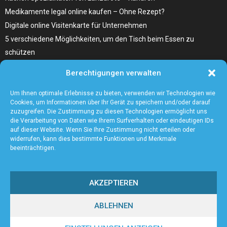
Medikamente legal online kaufen – Ohne Rezept?
Digitale online Visitenkarte für Unternehmen
5 verschiedene Möglichkeiten, um den Tisch beim Essen zu
schützen
Home Remedies für Diabetes Beinschmerzen
Berechtigungen verwalten
Wählen Sie den richtigen Fleischzuschnitt, wie zum Beispiel
Hochrippe vom Rind für Ihr Gericht
Um Ihnen optimale Erlebnisse zu bieten, verwenden wir Technologien wie
Cookies, um Informationen über Ihr Gerät zu speichern und/oder darauf
zuzugreifen. Die Zustimmung zu diesen Technologien ermöglicht uns
die Verarbeitung von Daten wie Ihrem Surfverhalten oder eindeutigen IDs
auf dieser Website. Wenn Sie Ihre Zustimmung nicht erteilen oder
widerrufen, kann dies bestimmte Funktionen und Merkmale
beeinträchtigen.
AKZEPTIEREN
ABLEHNEN
@2023 - www.Andreasfinger.de. All Right Reserved.