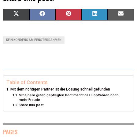
X
F
P
L
E
(
A
I
I
M
T
C
N
N
A
KEIN KONDENS AM FENSTERRAHMEN
W
E
T
K
I
I
B
E
E
L
T
O
R
D
T
O
E
I
Table of Contents
Mit dem richtigen Partner ist die Lösung schnell gefunden
E
K
S
N
Mit einem guten gepflegten Boot macht das Bootfahren noch
mehr Freude
R
T
Share this post:
)
PAGES