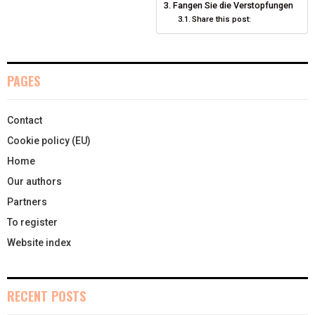
T
O
E
Fangen Sie die Verstopfungen
I
Share this post:
E
K
S
N
R
T
PAGES
)
Contact
Cookie policy (EU)
Home
Our authors
Partners
To register
Website index
RECENT POSTS