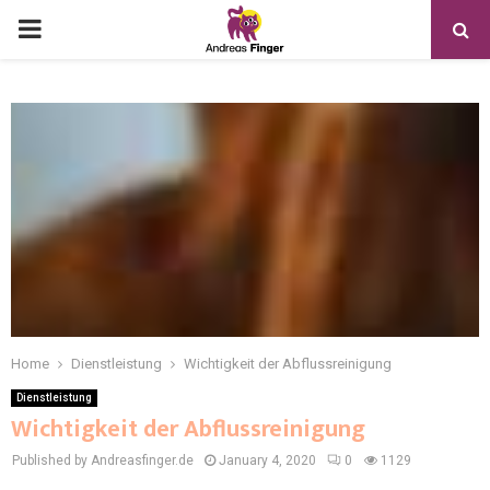
Home
Dienstleistung
Wichtigkeit der Abflussreinigung
Dienstleistung
Wichtigkeit der Abflussreinigung
Published by Andreasfinger.de
January 4, 2020
0
1129