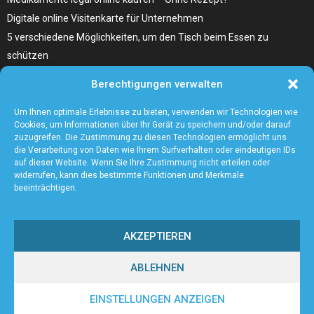
Digitale online Visitenkarte für Unternehmen
5 verschiedene Möglichkeiten, um den Tisch beim Essen zu
schützen
Home Remedies für Diabetes Beinschmerzen
Berechtigungen verwalten
Wählen Sie den richtigen Fleischzuschnitt, wie zum Beispiel
Hochrippe vom Rind für Ihr Gericht
Um Ihnen optimale Erlebnisse zu bieten, verwenden wir Technologien wie
Cookies, um Informationen über Ihr Gerät zu speichern und/oder darauf
zuzugreifen. Die Zustimmung zu diesen Technologien ermöglicht uns
die Verarbeitung von Daten wie Ihrem Surfverhalten oder eindeutigen IDs
auf dieser Website. Wenn Sie Ihre Zustimmung nicht erteilen oder
widerrufen, kann dies bestimmte Funktionen und Merkmale
beeinträchtigen.
AKZEPTIEREN
ABLEHNEN
@2023 - www.Andreasfinger.de. All Right Reserved.
EINSTELLUNGEN ANZEIGEN